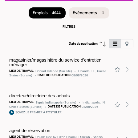
Emplois
Evénements
4044
1
RÉSULTATS
DE
FILTRES
LA
RECHERCHE
D'EMPLOIS
Cliquez
4044
Date de publication
sur
ce
bouton
pour
magasinier/magasinière du service d’entretien
afficher
ménager
les
LIEU DE TRAVAIL
Conrad Orlando
(Sur site)
Orlando, FL, United
emplois
DATE DE PUBLICATION
States
(Sur site)
08/08/2026
sur
la
carte.
Utilisez
directeur/directrice des achats
la
vue
LIEU DE TRAVAIL
Signia Indianapolis
(Sur site)
Indianapolis, IN,
Liste
DATE DE PUBLICATION
United States
(Sur site)
08/08/2026
si
SOYEZ LE PREMIER À POSTULER
vous
utilisez
un
clavier
agent de réservation
ou
LIEU DE TRAVAIL
DoubleTree by Hilton Sharm El Sheikh - Sharks