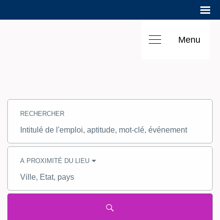
Menu
Rechercher
des
RECHERCHER
emplois
-
Hilton
Intitulé
Carrières
de
l'emploi,
aptitude,
mot-
A PROXIMITÉ DU LIEU
clé
Ville,
Etat,
pays