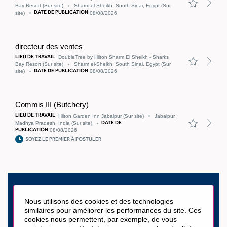
tout
Bay Resort
(Sur site)
Sharm el-Sheikh, South Sinai, Egypt
(Sur
autre
DATE DE PUBLICATION
site)
08/08/2026
outil
d'assistance.
directeur des ventes
LIEU DE TRAVAIL
DoubleTree by Hilton Sharm El Sheikh - Sharks
Bay Resort
(Sur site)
Sharm el-Sheikh, South Sinai, Egypt
(Sur
DATE DE PUBLICATION
site)
08/08/2026
Commis III (Butchery)
LIEU DE TRAVAIL
Hilton Garden Inn Jabalpur
(Sur site)
Jabalpur,
DATE DE
Madhya Pradesh, India
(Sur site)
PUBLICATION
08/08/2026
SOYEZ LE PREMIER À POSTULER
Prêt à vous
Nous utilisons des cookies et des technologies
similaires pour améliorer les performances du site. Ces
cookies nous permettent, par exemple, de vous