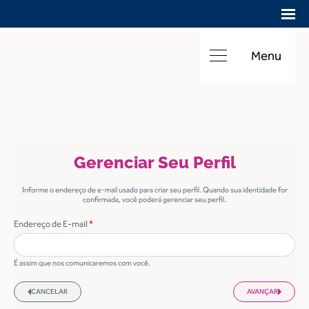
Menu
Gerenciar Seu Perfil
Informe o endereço de e-mail usado para criar seu perfil. Quando sua identidade for
confirmada, você poderá gerenciar seu perfil.
Endereço de E-mail
honeypot
É assim que nos comunicaremos com você.
CANCELAR
AVANÇAR