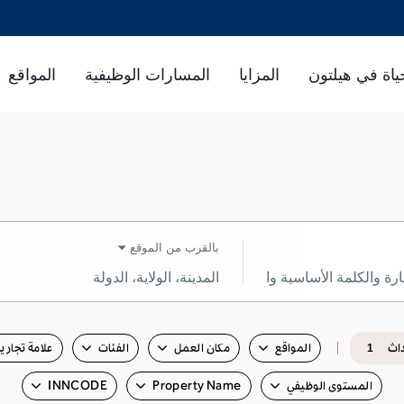
ياة في هيلتون
المزايا
المسارات الوظيفية
المواقع
بالقرب من الموقع
المدينة،
الولاية،
الدولة
داث
المواقع
مكان العمل
الفئات
علامة تجارية
1
المستوى الوظيفي
Property Name
INNCODE