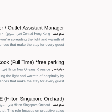
وظيفة
3985
r / Outlet Assistant Manager
Conrad Hong Kong
(في الموقع)
g
موقع العمل
 you’re spreading the light and warmth of
ences that make the stay for every guest.
ok (Full Time) *free parking*
Hilton New Orleans Riverside
(في ا
موقع العمل
ing the light and warmth of hospitality by
nces that make the stay for every guest.
E (Hilton Singapore Orchard)
Hilton Singapore Orchard
(في الموق
موقع العمل
tel. This role focuses on proactive sales