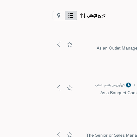
انقر
تاريخ الإعلان
هذا
الزر
لعرض
الوظائف
المرسومة
بالمخطط.
استخدم
As an Outlet Manager
عرض
القائمة
إذا
كنت
تستخدم
لوحة
مفاتيح
أو
كن أول من يتقدم بالطلب
أداة
مساعدة
As a Banquet Cook, 
أخرى.
The Senior or Sales Manag