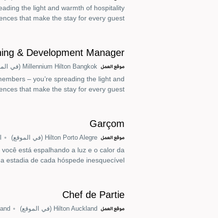
eading the light and warmth of hospitality
nces that make the stay for every guest.
ning & Development Manager
Millennium Hilton Bangkok
(في المو
موقع العمل
members – you’re spreading the light and
ences that make the stay for every guest.
Garçom
Hilton Porto Alegre
(في الموقع)
l
موقع العمل
você está espalhando a luz e o calor da
a estadia de cada hóspede inesquecível.
Chef de Partie
Hilton Auckland
(في الموقع)
land
موقع العمل