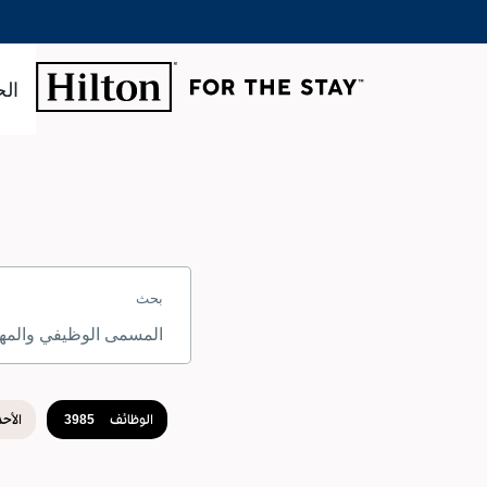
الح
لبحث
ن
بحث
ظائف
Hilto
المسمى
لمسارات
الوظيفي
لوظيفية
والمهارة
والكلمة
الأساسية
الوظائف
الأح
3985
نتائج
البحث
عن