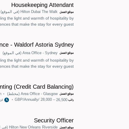
Housekeeping Attendant
Hilton Dubai The Walk
(في الموقع)
موقع العمل
ng the light and warmth of hospitality by
nces that make the stay for every guest.
ance - Waldorf Astoria Sydney
Area Office - Sydney
(في الموقع)
موقع العمل
ing the light and warmth of hospitality by
nces that make the stay for every guest.
ting (Credit Card Balancing)
Area Office - Glasgow
(مختلط)
m
موقع العمل
26,500 – 28,000 /GBP/Annually
راتب
كن 
Security Officer
Hilton New Orleans Riverside
(في ا
موقع العمل