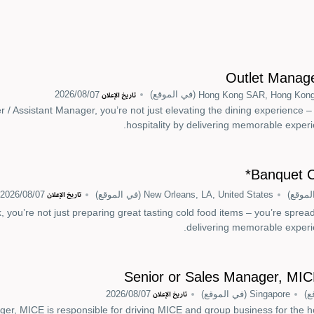
Outlet Manage
Hong Kong SAR, Hong Kon
(في الموقع)
07‏/08‏/2026
تاريخ الإعلان
 / Assistant Manager, you’re not just elevating the dining experience –
hospitality by delivering memorable experi
Banquet Co
لموقع)
New Orleans, LA, United States
(في الموقع)
07‏/08‏/2026
تاريخ الإعلان
you’re not just preparing great tasting cold food items – you’re spread
delivering memorable experie
Senior or Sales Manager, MIC
ع)
Singapore
(في الموقع)
07‏/08‏/2026
تاريخ الإعلان
er, MICE is responsible for driving MICE and group business for the ho