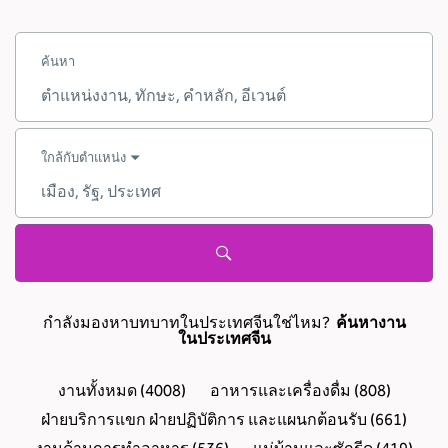
ค้นหา
ตำแหน่ง
งาน,
ทักษะ,
คำ
หลัก
ใกล้กับตำแหน่ง
เมือง,
รัฐ,
ประเทศ
กำลังมองหาบทบาทในประเทศจีนใช่ไหม?
ค้นหางาน
ในประเทศจีน
งานทั้งหมด
(
4008
)
อาหารและเครื่องดื่ม
(
808
)
ฝ่ายบริการแขก ฝ่ายปฏิบัติการ และแผนกต้อนรับ
(
661
)