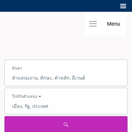
Menu
ค้นหา
งาน
ค้นหา
-
Hilton
ร่วม
ตำแหน่ง
งาน
งาน,
กับ
ทักษะ,
เรา
คำ
หลัก
ใกล้กับตำแหน่ง
เมือง,
รัฐ,
ประเทศ