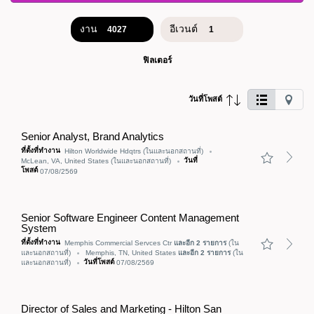
งาน
อีเวนต์
4027
1
ผล
การ
ฟิลเตอร์
ค้นหา
งาน
4027
คลิก
วันที่โพสต์
ปุ่ม
นี้
เพื่อ
ดู
Senior Analyst, Brand Analytics
งาน
ที่ตั้งที่ทำงาน
Hilton Worldwide Hdqtrs
(ในและนอกสถานที่)
ที่
วันที่
McLean, VA, United States
(ในและนอกสถานที่)
พล็อต
โพสต์
07/08/2569
ใน
แมป
ใช้
มุม
Senior Software Engineer Content Management
มอง
System
ลิ
สต์
ที่ตั้งที่ทำงาน
Memphis Commercial Servces Ctr
และอีก
2
รายการ
(ใน
หาก
และนอกสถานที่)
Memphis, TN, United States
และอีก
2
รายการ
(ใน
คุณ
วันที่โพสต์
และนอกสถานที่)
07/08/2569
ใช้
คีย์บอร์ด
หรือ
เครื่อง
Director of Sales and Marketing - Hilton San